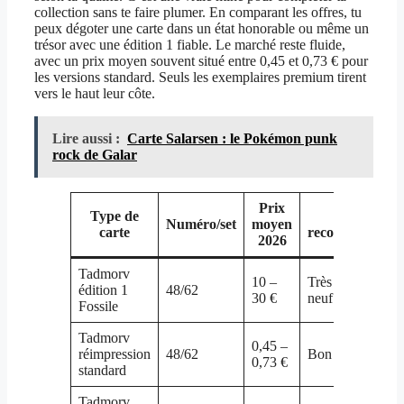
collection sans te faire plumer. En comparant les offres, tu
peux dégoter une carte dans un état honorable ou même un
trésor avec une édition 1 fiable. Le marché reste fluide,
avec un prix moyen souvent situé entre 0,45 et 0,73 € pour
les versions standard. Seuls les exemplaires premium tirent
vers le haut leur côte.
Lire aussi :
Carte Salarsen : le Pokémon punk
rock de Galar
Prix
Type de
État
Numéro/set
moyen
carte
recommandé
2026
Tadmorv
10 –
Très bon à
édition 1
48/62
30 €
neuf
Fossile
Tadmorv
0,45 –
réimpression
48/62
Bon état
0,73 €
standard
Tadmorv