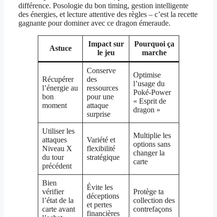
différence. Posologie du bon timing, gestion intelligente
des énergies, et lecture attentive des règles – c’est la recette
gagnante pour dominer avec ce dragon émeraude.
Impact sur
Pourquoi ça
Astuce
le jeu
marche
Conserve
Optimise
Récupérer
des
l’usage du
l’énergie au
ressources
Poké-Power
bon
pour une
« Esprit de
moment
attaque
dragon »
surprise
Utiliser les
Multiplie les
attaques
Variété et
options sans
Niveau X
flexibilité
changer la
du tour
stratégique
carte
précédent
Bien
Évite les
vérifier
Protège ta
déceptions
l’état de la
collection des
et pertes
carte avant
contrefaçons
financières