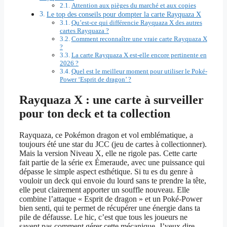
Attention aux pièges du marché et aux copies
Le top des conseils pour dompter la carte Rayquaza X
Qu’est-ce qui différencie Rayquaza X des autres
cartes Rayquaza ?
Comment reconnaître une vraie carte Rayquaza X
?
La carte Rayquaza X est-elle encore pertinente en
2026 ?
Quel est le meilleur moment pour utiliser le Poké-
Power ‘Esprit de dragon’ ?
Rayquaza X : une carte à surveiller
pour ton deck et ta collection
Rayquaza, ce Pokémon dragon et vol emblématique, a
toujours été une star du JCC (jeu de cartes à collectionner).
Mais la version Niveau X, elle ne rigole pas. Cette carte
fait partie de la série ex Émeraude, avec une puissance qui
dépasse le simple aspect esthétique. Si tu es du genre à
vouloir un deck qui envoie du lourd sans te prendre la tête,
elle peut clairement apporter un souffle nouveau. Elle
combine l’attaque « Esprit de dragon » et un Poké-Power
bien senti, qui te permet de récupérer une énergie dans ta
pile de défausse. Le hic, c’est que tous les joueurs ne
savent pas comment gérer cette mécanique. J’veux dire,