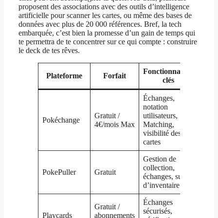
proposent des associations avec des outils d’intelligence
artificielle pour scanner les cartes, ou même des bases de
données avec plus de 20 000 références. Bref, la tech
embarquée, c’est bien la promesse d’un gain de temps qui
te permettra de te concentrer sur ce qui compte : construire
le deck de tes rêves.
Fonctionnalités
Plateforme
Forfait
Poin
clés
Échanges,
Comm
notation
activ
Gratuit /
utilisateurs,
Pokéchange
trans
4€/mois Max
Matching,
matc
visibilité des
effic
cartes
Gestion de
Inter
collection,
PokePuller
Gratuit
sexy,
échanges, suivi
d’us
d’inventaire
Échanges
Plate
Gratuit /
sécurisés,
franç
Playcards
abonnements