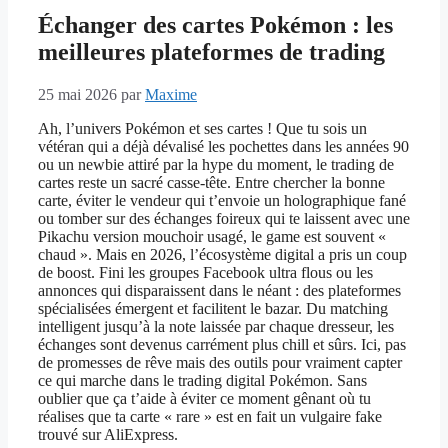
Échanger des cartes Pokémon : les
meilleures plateformes de trading
25 mai 2026
par
Maxime
Ah, l’univers Pokémon et ses cartes ! Que tu sois un
vétéran qui a déjà dévalisé les pochettes dans les années 90
ou un newbie attiré par la hype du moment, le trading de
cartes reste un sacré casse-tête. Entre chercher la bonne
carte, éviter le vendeur qui t’envoie un holographique fané
ou tomber sur des échanges foireux qui te laissent avec une
Pikachu version mouchoir usagé, le game est souvent «
chaud ». Mais en 2026, l’écosystème digital a pris un coup
de boost. Fini les groupes Facebook ultra flous ou les
annonces qui disparaissent dans le néant : des plateformes
spécialisées émergent et facilitent le bazar. Du matching
intelligent jusqu’à la note laissée par chaque dresseur, les
échanges sont devenus carrément plus chill et sûrs. Ici, pas
de promesses de rêve mais des outils pour vraiment capter
ce qui marche dans le trading digital Pokémon. Sans
oublier que ça t’aide à éviter ce moment gênant où tu
réalises que ta carte « rare » est en fait un vulgaire fake
trouvé sur AliExpress.