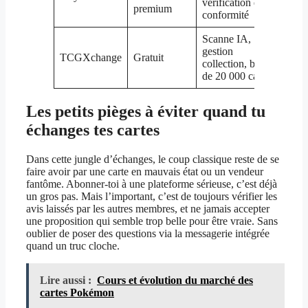
vérification de
sécur
premium
conformité
renfo
Scanne IA,
Tech
gestion
TCGXchange
Gratuit
avan
collection, base
large
de 20 000 cartes
Les petits pièges à éviter quand tu
échanges tes cartes
Dans cette jungle d’échanges, le coup classique reste de se
faire avoir par une carte en mauvais état ou un vendeur
fantôme. Abonner-toi à une plateforme sérieuse, c’est déjà
un gros pas. Mais l’important, c’est de toujours vérifier les
avis laissés par les autres membres, et ne jamais accepter
une proposition qui semble trop belle pour être vraie. Sans
oublier de poser des questions via la messagerie intégrée
quand un truc cloche.
Lire aussi :
Cours et évolution du marché des
cartes Pokémon